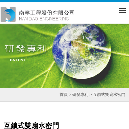
首頁 > 研發專利 > 互鎖式雙扇水密門
互鎖式雙扇水密門