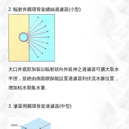
2. 輻射井圓環骨架纏絲過濾器(小型)
大口井底部加裝以輻射狀向外延伸之過濾器可擴大取水
半徑，並經由側面鑚探能設置過濾器到伏流水脈位置，
增加枯水期集水量.
3. 滲渠用圓環骨架過濾器(中型)