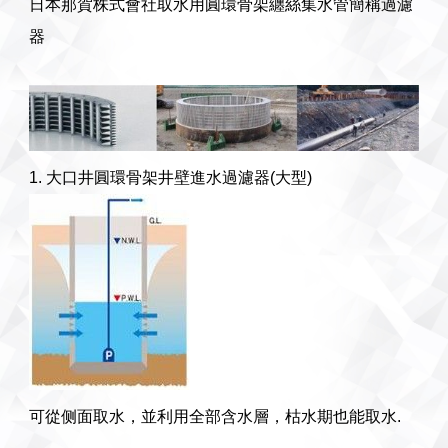
日本那賀株式會社取水用圓環骨架纏絲集水管簡稱過濾
器
1. 大口井圓環骨架井壁進水過濾器(大型)
可從侧面取水，並利用全部含水層，枯水期也能取水.