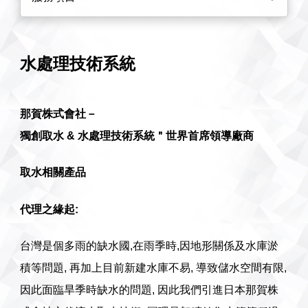
水處理技術系統
那賀株式會社－
獨創取水 & 水處理技術系統＂世界首席領導廠商
取水相關產品
代理之緣起:
台灣是個多雨的缺水國,在雨季時,因地形關係及水庫淤
積等問題, 再加上目前新建水庫不易, 導致儲水空間有限,
因此面臨旱季時缺水的問題, 因此我們引進日本那賀株