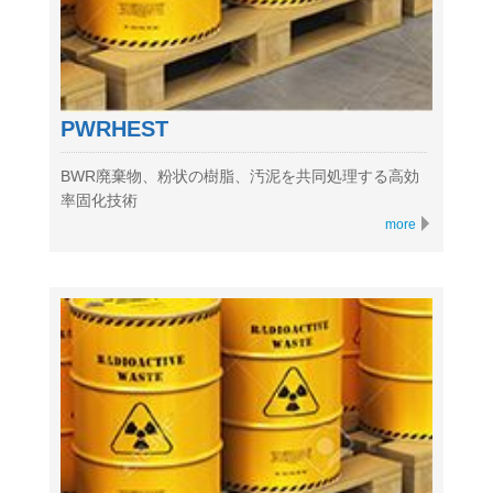
PWRHEST
BWR廃棄物、粉状の樹脂、汚泥を共同処理する高効
率固化技術
more