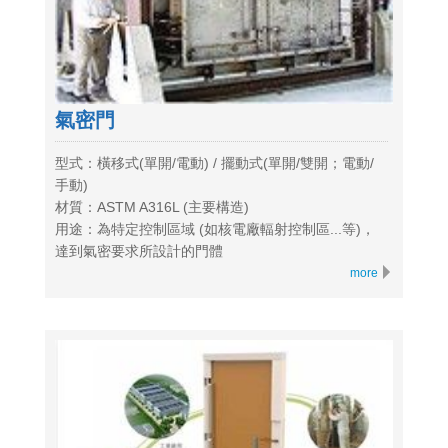
氣密門
型式：橫移式(單開/電動) / 擺動式(單開/雙開；電動/
手動)
材質：ASTM A316L (主要構造)
用途：為特定控制區域 (如核電廠輻射控制區...等)，
達到氣密要求所設計的門體
more