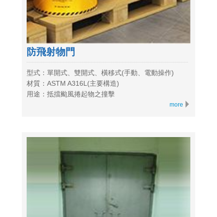
防飛射物門
型式：單開式、雙開式、橫移式(手動、電動操作)
材質：ASTM A316L(主要構造)
用途：抵擋颱風捲起物之撞擊
more