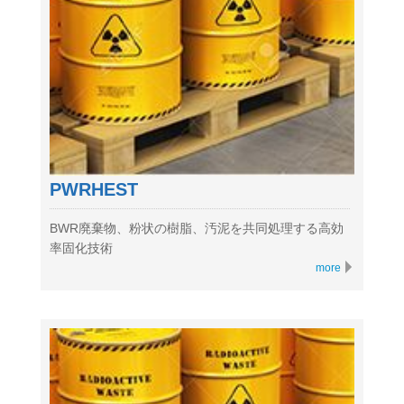
PWRHEST
BWR廃棄物、粉状の樹脂、汚泥を共同処理する高効
率固化技術
more